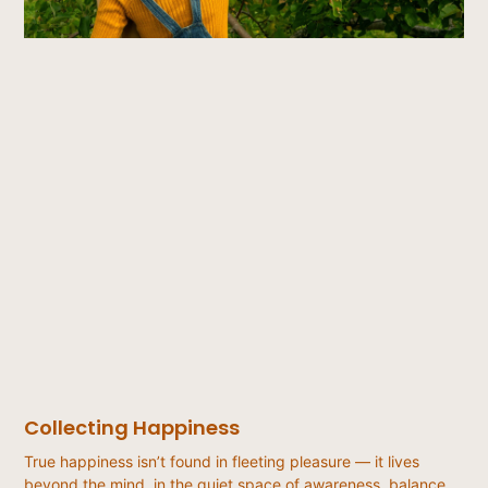
Collecting Happiness
True happiness isn’t found in fleeting pleasure — it lives
beyond the mind, in the quiet space of awareness, balance,