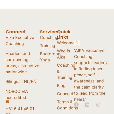
Connect
Services
Quick
Links
Aika Executive
Coaching
Welcome
Coaching
Training
“AIKA Executive
Who is
Haarlem and
Boardroom
Coaching
Aika
surrounding
Yoga
supports leaders
Coaching
areas, also active
in finding inner
&
nationwide
peace, self-
Training
awareness, and
Bilingual: NL/EN
Blog
the calm clarity
NOBCO EIA
to lead from the
Connect
accredited
heart.”
Terms &
Conditions
+31 6 41 46 01